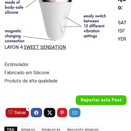
o:
SAT
ISF
YER
LAYON 4
SWEET SENSATION
Estimulador
Fabricado em Silicone
Produto de alta qualidade
Reportar este Post
0
Salvar
TAG:
Amazon
Amazon es
desconto amazon