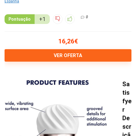
0
+1
Pontuação
16,26€
VER OFERTA
Sa
tis
fye
r
De
scr
içã