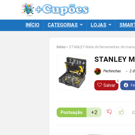
INÍCIO
CATEGORIAS
LOJAS
SMAR
Início
»
STANLEY Mala de ferramentas de manu
STANLEY Ma
Pechinchas
2 d
0
Salvar
+2
Pontuação