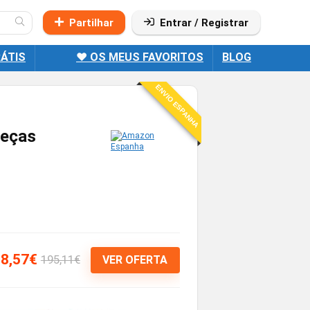
Partilhar
Entrar / Registrar
ÁTIS
❤️ OS MEUS FAVORITOS
BLOG
ENVIO ESPANHA
peças
8,57€
195,11€
VER OFERTA