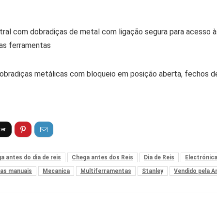
ntral com dobradiças de metal com ligação segura para acesso à
 as ferramentas
, dobradiças metálicas com bloqueio em posição aberta, fechos 
a antes do dia de reis
Chega antes dos Reis
Dia de Reis
Electrónic
as manuais
Mecanica
Multiferramentas
Stanley
Vendido pela 