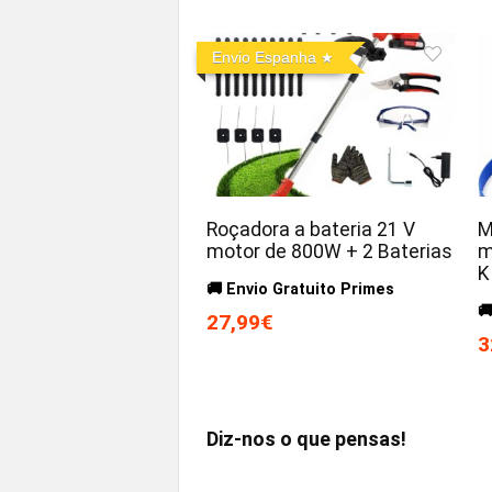
Envio Espanha
Roçadora a bateria 21 V
M
motor de 800W + 2 Baterias
m
K
🚚 Envio Gratuito Primes

27,99€
3
Diz-nos o que pensas!