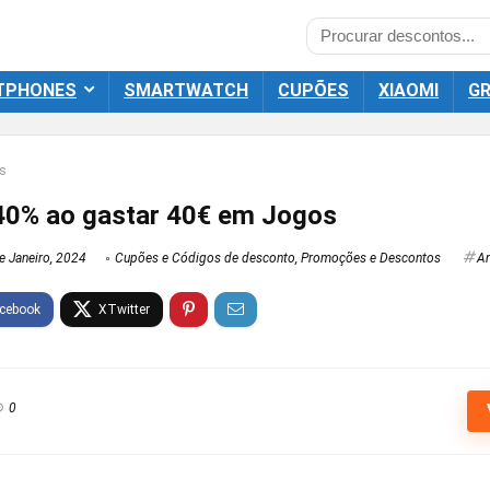
TPHONES
SMARTWATCH
CUPÕES
XIAOMI
GR
s
40% ao gastar 40€ em Jogos
e Janeiro, 2024
Cupões e Códigos de desconto
,
Promoções e Descontos
A
0