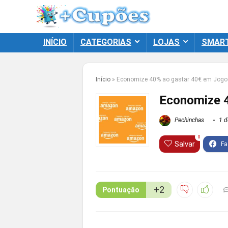
INÍCIO
CATEGORIAS
LOJAS
SMAR
Início
»
Economize 40% ao gastar 40€ em Jogo
Economize 
Pechinchas
1 d
0
Salvar
+2
Pontuação