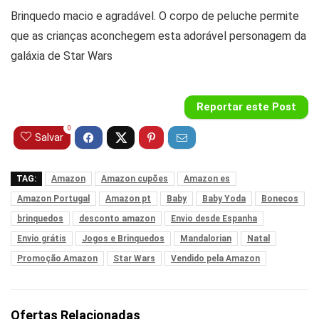
Brinquedo macio e agradável. O corpo de peluche permite
que as crianças aconchegem esta adorável personagem da
galáxia de Star Wars
Reportar este Post
0
Salvar
TAG:
Amazon
Amazon cupões
Amazon es
Amazon Portugal
Amazon pt
Baby
Baby Yoda
Bonecos
brinquedos
desconto amazon
Envio desde Espanha
Envio grátis
Jogos e Brinquedos
Mandalorian
Natal
Promoção Amazon
Star Wars
Vendido pela Amazon
Ofertas Relacionadas