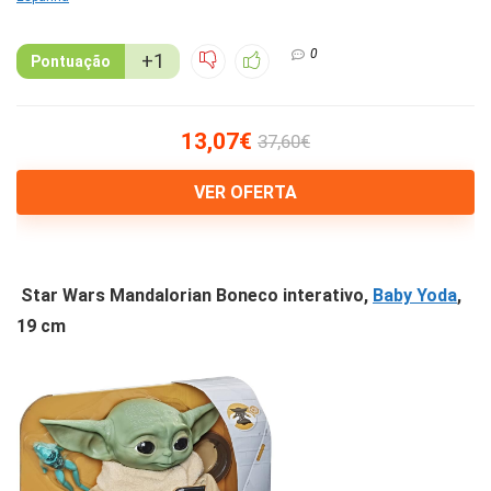
0
+1
Pontuação
13,07€
37,60€
VER OFERTA
Star Wars Mandalorian Boneco interativo,
Baby Yoda
,
19 cm