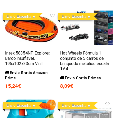
Envio Espanha
Envio Espanha
Intex 58354NP Explorer,
Hot Wheels Fórmula 1
Barco insuflável,
conjunto de 5 carros de
196x102x33cm Vinil
brinquedo metálico escala
1:64
🚚 Envio Gratis Amazon
Prime
🚚 Envio Gratis Primes
15,24€
8,09€
Envio Espanha
Envio Espanha