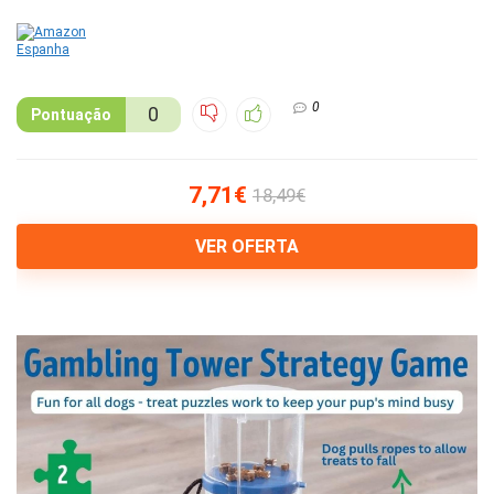
0
0
Pontuação
7,71€
18,49€
VER OFERTA