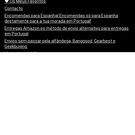
❤️ Os Meus Favoritos
Contacto
Encomendas para Espanha! Encomendas só para Espanha
diretamente para a tua morada em Portugal!
Entregas Amazon.es método de envio alternativo para entregas
em Portugal
Envios sem passar pela alfândega, Banggood, Gearbest e
Geekbuying.
Mapa do sitio | Sitemap
Minha lista de artigos
Não queres mais o produto!? Chegou estragado! o PayPal paga-
te os Portes para o Devolveres.
Política de privacidade
Preço Mínimo Garantido
Regras de publicação
Sobre a Mais Cupões | About
Vídeo Tutorial – Criar um post
Copyright 2017 - Quase Todos os Direitos Reservados -