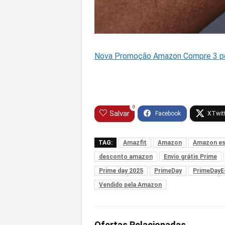
Nova Promoção Amazon Compre 3 pel
0
Salvar
TAG:
Amazfit
Amazon
Amazon e
desconto amazon
Envio grátis Prime
Prime day 2025
PrimeDay
PrimeDayE
Vendido pela Amazon
Ofertas Relacionadas