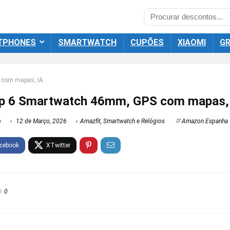
TPHONES
SMARTWATCH
CUPÕES
XIAOMI
GR
 com mapas, IA
p 6 Smartwatch 46mm, GPS com mapas,
o
12 de Março, 2026
Amazfit
,
Smartwatch e Relógios
Amazon Espanha
0