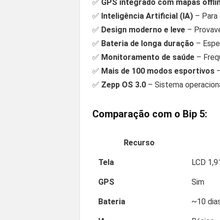
✅
GPS integrado com mapas offli
✅
Inteligência Artificial (IA)
– Para 
✅
Design moderno e leve
– Provave
✅
Bateria de longa duração
– Espe
✅
Monitoramento de saúde
– Frequ
✅
Mais de 100 modos esportivos
–
✅
Zepp OS 3.0
– Sistema operaciona
Comparação com o Bip 5:
Recurso
Tela
LCD 1,9
GPS
Sim
Bateria
~10 dia