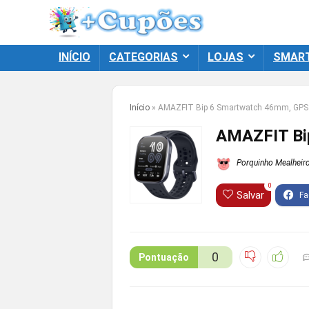
INÍCIO
CATEGORIAS
LOJAS
SMAR
Início
»
AMAZFIT Bip 6 Smartwatch 46mm, GPS
AMAZFIT Bi
Porquinho Mealheir
0
Salvar
0
Pontuação