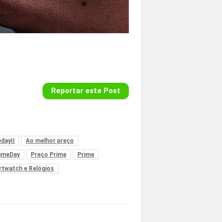
Reportar este Post
dayII
Ao melhor preço
imeDay
Preço Prime
Prime
twatch e Relógios