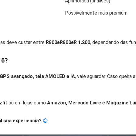
Aprimorada (análises)
o
Possivelmente mais premium
mas deve custar entre
R
800eR
800
e
R
1.200
, dependendo das fun
 6?
GPS avançado, tela AMOLED e IA
, vale aguardar. Caso queira 
zfit
ou em lojas como
Amazon, Mercado Livre e Magazine Lu
l sua experiência?
😊