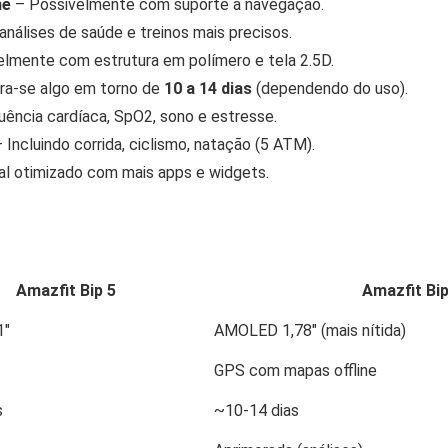
ne
– Possivelmente com suporte a navegação.
análises de saúde e treinos mais precisos.
lmente com estrutura em polímero e tela 2.5D.
ra-se algo em torno de
10 a 14 dias
(dependendo do uso).
ência cardíaca, SpO2, sono e estresse.
 Incluindo corrida, ciclismo, natação (5 ATM).
l otimizado com mais apps e widgets.
Amazfit Bip 5
Amazfit Bip
1″
AMOLED 1,78″ (mais nítida)
GPS com mapas offline
s
~10-14 dias