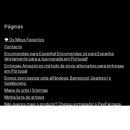
Páginas
❤️ Os Meus Favoritos
Contacto
Encomendas para Espanha! Encomendas só para Espanha
diretamente para a tua morada em Portugal!
Entregas Amazon.es método de envio alternativo para entregas
em Portugal
Envios sem passar pela alfândega, Banggood, Gearbest e
Geekbuying.
Mapa do sitio | Sitemap
Minha lista de artigos
Não queres mais o produto!? Chegou estragado! o PayPal paga-
te os Portes para o Devolveres.
Política de privacidade
Preço Mínimo Garantido