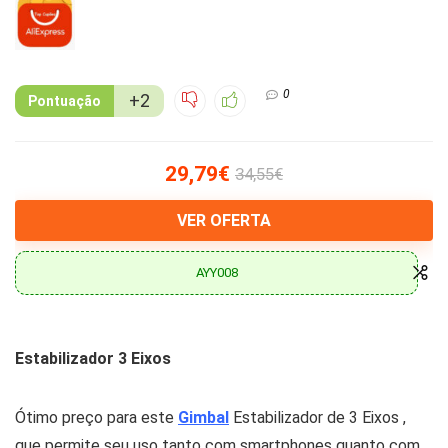
0
+2
Pontuação
29,79€
34,55€
VER OFERTA
AYY008
Estabilizador 3 Eixos
Ótimo preço para este
Gimbal
Estabilizador de 3 Eixos ,
que permite seu uso tanto com smartphones quanto com