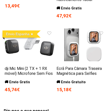
13,49€
🚚 Envio Gratis
47,92€
Envio Espanha
dji Mic Mini (2 TX + 1 RX
Ecrã Para Câmara Traseira
móvel) Microfone Sem Fios
Magnética para Selfies
🚚 Envio Gratis
🚚 Envio Gratuito
45,74€
15,18€
Diz-nos o que pensas!