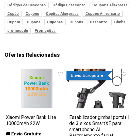
Códigos de Desconto
Códigos desconto
Coupons Aliexpress
Cupão
Cupões
Cupões Aliexpress
Cupoes Aniversario
Cupom
Cupone
Cupones
Cupons
Desconto
Gimbal
promocode
Promoções
Ofertas Relacionadas
Envio Europeu
Xiaomi Power Bank Lite
Estabilizador gimbal portátil
10000mAh 22W
de 3 eixos SmartXE para
smartphone AI
🚚 Envio Gratuito
Rastreamento facial