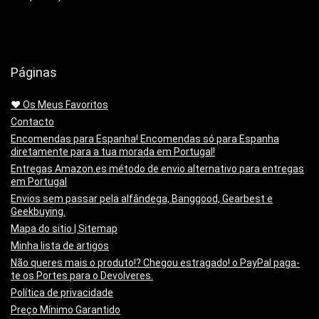
Páginas
❤️ Os Meus Favoritos
Contacto
Encomendas para Espanha! Encomendas só para Espanha
diretamente para a tua morada em Portugal!
Entregas Amazon.es método de envio alternativo para entregas
em Portugal
Envios sem passar pela alfândega, Banggood, Gearbest e
Geekbuying.
Mapa do sitio | Sitemap
Minha lista de artigos
Não queres mais o produto!? Chegou estragado! o PayPal paga-
te os Portes para o Devolveres.
Política de privacidade
Preço Mínimo Garantido