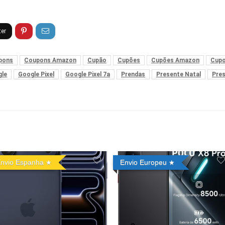
pons
Coupons Amazon
Cupão
Cupões
Cupões Amazon
Cup
le
Google Pixel
Google Pixel 7a
Prendas
Presente Natal
Pre
nvio Espanha
Envio Europeu