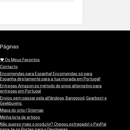
Páginas
❤️ Os Meus Favoritos
Contacto
Encomendas para Espanha! Encomendas só para
Espanha diretamente para a tua morada em Portugal!
Entregas Amazon.es método de envio alternativo para
entregas em Portugal
Envios sem passar pela alfândega, Banggood, Gearbest e
Geekbuying.
Mapa do sitio | Sitemap
Minha lista de artigos
Não queres mais o produto!? Chegou estragado! o PayPal
paga-te os Portes para o Devolveres.