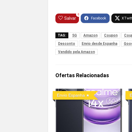
0
Salvar
TAG:
5G
Amazon
Coupon
Cou
Desconto
Envio desde Espanha
Goog
Vendido pela Amazon
Ofertas Relacionadas
Envio Espanha
E