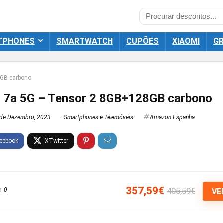
TPHONES
SMARTWATCH
CUPÕES
XIAOMI
GR
8GB carbono
l 7a 5G – Tensor 2 8GB+128GB carbono
de Dezembro, 2023
Smartphones e Telemóveis
Amazon Espanha
357,59€
405,59€
0
VE