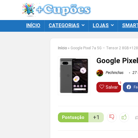
INÍCIO
CATEGORIAS
LOJAS
SMAR
Início
»
Google Pixel 7a 5G – Tensor 2 8GB+12
Google Pixe
Pechinchas
27 
0
Salvar
+1
Pontuação