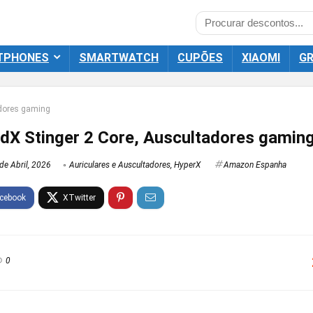
TPHONES
SMARTWATCH
CUPÕES
XIAOMI
GR
adores gaming
dX Stinger 2 Core, Auscultadores gamin
de Abril, 2026
Auriculares e Auscultadores
,
HyperX
Amazon Espanha
0