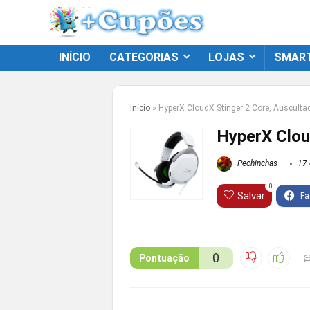
INÍCIO
CATEGORIAS
LOJAS
SMAR
Início
»
HyperX CloudX Stinger 2 Core, Auscult
HyperX Clou
Pechinchas
17 
0
Salvar
0
Pontuação