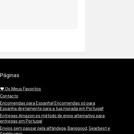
Páginas
❤️ Os Meus Favoritos
Contacto
Encomendas para Espanha! Encomendas só para
Espanha diretamente para a tua morada em Portugal!
Entregas Amazon.es método de envio alternativo para
entregas em Portugal
Envios sem passar pela alfândega, Banggood, Gearbest e
Geekbuying.