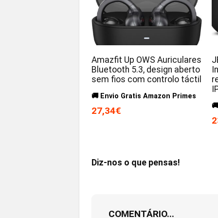
Amazfit Up OWS Auriculares
J
Bluetooth 5.3, design aberto
I
sem fios com controlo táctil
r
I
🚚 Envio Gratis Amazon Primes

27,34€
2
Diz-nos o que pensas!
COMENTÁRIO...