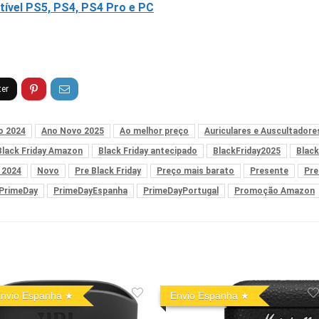
ível PS5, PS4, PS4 Pro e PC
o 2024
Ano Novo 2025
Ao melhor preço
Auriculares e Auscultadore
Black Friday Amazon
Black Friday antecipado
BlackFriday2025
Blac
 2024
Novo
Pre Black Friday
Preço mais barato
Presente
Pre
PrimeDay
PrimeDayEspanha
PrimeDayPortugal
Promoção Amazon
nvio Espanha
Envio Espanha