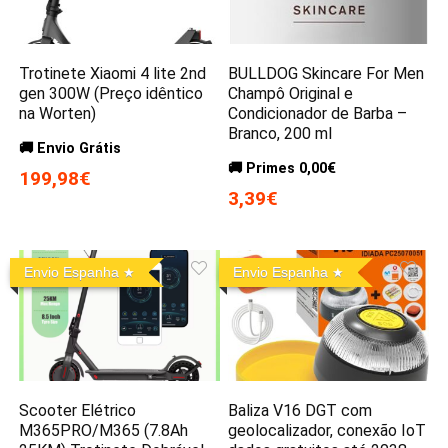
Trotinete Xiaomi 4 lite 2nd
BULLDOG Skincare For Men
gen 300W (Preço idêntico
Champô Original e
na Worten)
Condicionador de Barba –
Branco, 200 ml
🚚 Envio Grátis
🚚 Primes 0,00€
199,98€
3,39€
Envio Espanha
Envio Espanha
Scooter Elétrico
Baliza V16 DGT com
M365PRO/M365 (7.8Ah
geolocalizador, conexão IoT