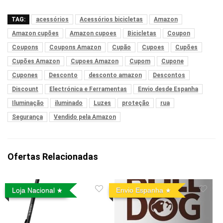
TAG:
acessórios
Acessórios bicicletas
Amazon
Amazon cupões
Amazon cupoes
Bicicletas
Coupon
Coupons
Coupons Amazon
Cupão
Cupoes
Cupões
Cupões Amazon
Cupoes Amazon
Cupom
Cupone
Cupones
Desconto
desconto amazon
Descontos
Discount
Electrónica e Ferramentas
Envio desde Espanha
Iluminação
iluminado
Luzes
proteção
rua
Segurança
Vendido pela Amazon
Ofertas Relacionadas
Loja Nacional
Envio Espanha