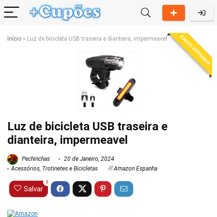
ENVIO ESPANHA
Início
»
Luz de bicicleta USB traseira e dianteira, impermeavel
Luz de bicicleta USB traseira e
dianteira, impermeavel
Pechinchas
20 de Janeiro, 2024
Acessórios
,
Trotinetes e Bicicletas
Amazon Espanha
0
Salvar