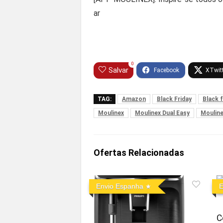
ar
0
Salvar
TAG:
Amazon
Black Friday
Black 
Moulinex
Moulinex Dual Easy
Mouline
Ofertas Relacionadas
Envio Espanha
E
C