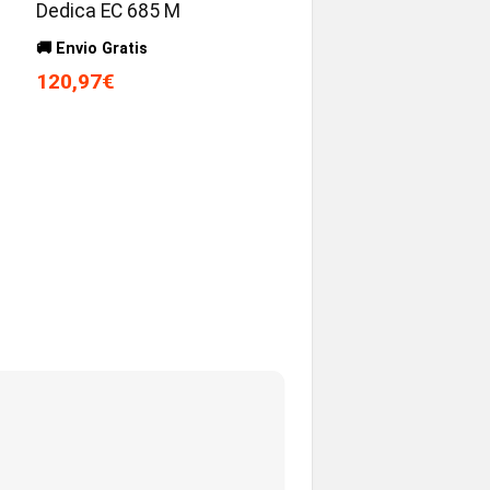
Dedica EC 685 M
🚚 Envio Gratis
120,97€