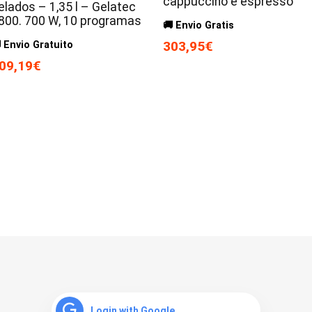
cappuccino e espresso
elados – 1,35 l – Gelatec
800. 700 W, 10 programas
🚚 Envio Gratis
303,95€
 Envio Gratuito
09,19€
Login with Google