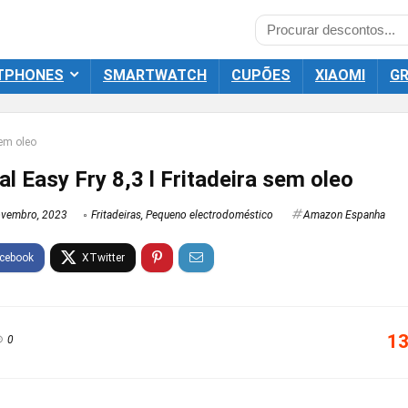
TPHONES
SMARTWATCH
CUPÕES
XIAOMI
GR
sem oleo
l Easy Fry 8,3 l Fritadeira sem oleo
vembro, 2023
Fritadeiras
,
Pequeno electrodoméstico
Amazon Espanha
13
0