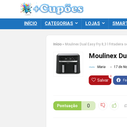
INÍCIO
CATEGORIAS
LOJAS
SMAR
Início
»
Moulinex Dual Easy Fry 8,3 l Fritadeira 
Moulinex Dua
Maria
17 de No
0
Salvar
0
Pontuação