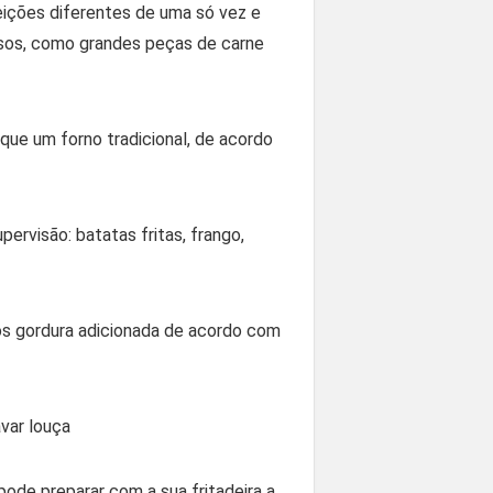
feições diferentes de uma só vez e
osos, como grandes peças de carne
ue um forno tradicional, de acordo
rvisão: batatas fritas, frango,
s gordura adicionada de acordo com
var louça
ode preparar com a sua fritadeira a