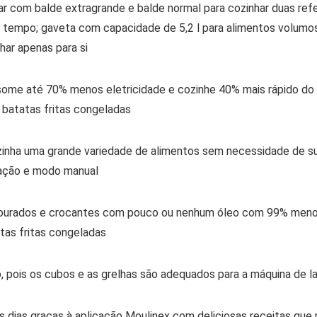
 ar com balde extragrande e balde normal para cozinhar duas re
o tempo; gaveta com capacidade de 5,2 l para alimentos volum
har apenas para si
ome até 70% menos eletricidade e cozinhe 40% mais rápido do q
batatas fritas congeladas
inha uma grande variedade de alimentos sem necessidade de supe
tação e modo manual
dourados e crocantes com pouco ou nenhum óleo com 99% meno
tas fritas congeladas
, pois os cubos e as grelhas são adequados para a máquina de la
dias graças à aplicação Moulinex com deliciosas receitas que p