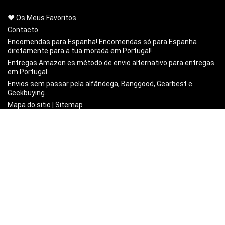
❤️ Os Meus Favoritos
Contacto
Encomendas para Espanha! Encomendas só para Espanha
diretamente para a tua morada em Portugal!
Entregas Amazon.es método de envio alternativo para entregas
em Portugal
Envios sem passar pela alfândega, Banggood, Gearbest e
Geekbuying.
Mapa do sitio | Sitemap
Minha lista de artigos
Não queres mais o produto!? Chegou estragado! o PayPal paga-
te os Portes para o Devolveres.
Política de privacidade
Preço Mínimo Garantido
Regras de publicação
Sobre a Mais Cupões | About
Vídeo Tutorial – Criar um post