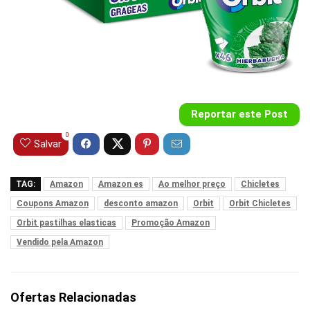
Reportar este Post
0
Salvar
TAG:
Amazon
Amazon es
Ao melhor preço
Chicletes
Coupons Amazon
desconto amazon
Orbit
Orbit Chicletes
Orbit pastilhas elasticas
Promoção Amazon
Vendido pela Amazon
Ofertas Relacionadas