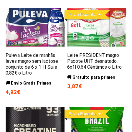
Envio Espanha
Puleva Leite de manhãs
Leite PRESIDENT magro
leves magro sem lactose –
Pacote UHT desnatado,
conjunto de 6 x 1 l | Sai a
6x1l 0,64 Cêntimos o Litro
0,82€ o Litro
🚚 Gratuito para primes
🚚 Envio Gratis Primes
3,87€
4,92€
Envio Espanha