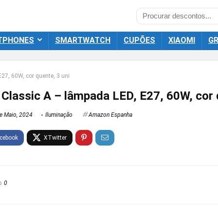
TPHONES
SMARTWATCH
CUPÕES
XIAOMI
GR
7, 60W, cor quente, 3 uni
Classic A – lâmpada LED, E27, 60W, cor q
e Maio, 2024
Iluminação
Amazon Espanha
0