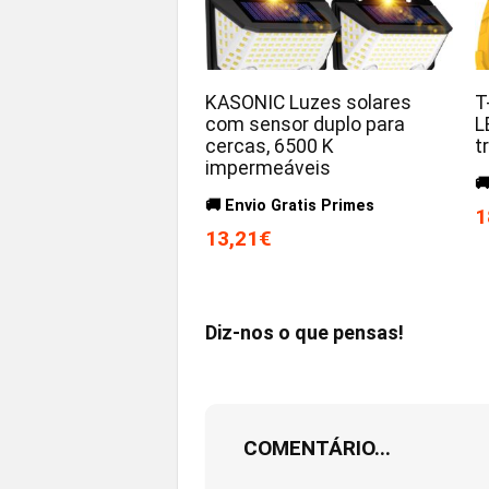
KASONIC Luzes solares
T
com sensor duplo para
L
cercas, 6500 K
t
impermeáveis

🚚 Envio Gratis Primes
1
13,21€
Diz-nos o que pensas!
COMENTÁRIO...