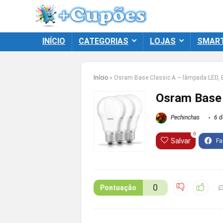
INÍCIO
CATEGORIAS
LOJAS
SMAR
Início
»
Osram Base Classic A – lâmpada LED, E2
Osram Base 
Pechinchas
6 d
0
Salvar
0
Pontuação