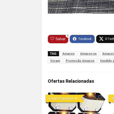
0
Salvar
TAG:
Amazon
Amazon es
Amazon
Osram
Promoção Amazon
Vendido 
Ofertas Relacionadas
Envio Espanha
E