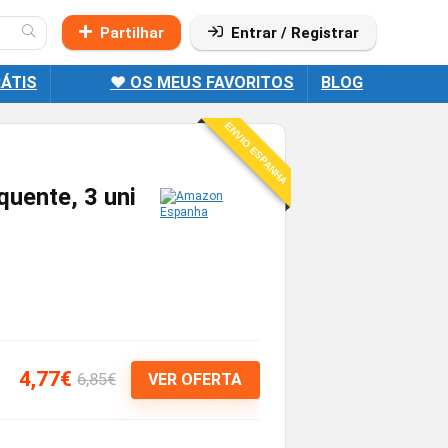
Partilhar
Entrar / Registrar
ÁTIS
❤️ OS MEUS FAVORITOS
BLOG
ENVIO ESPANHA
uente, 3 uni
4,77€
6,85€
VER OFERTA