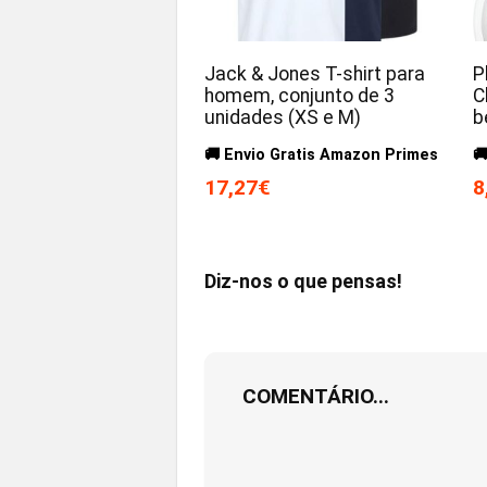
Jack & Jones T-shirt para
P
homem, conjunto de 3
C
unidades (XS e M)
b
🚚 Envio Gratis Amazon Primes

17,27€
8
Diz-nos o que pensas!
COMENTÁRIO...