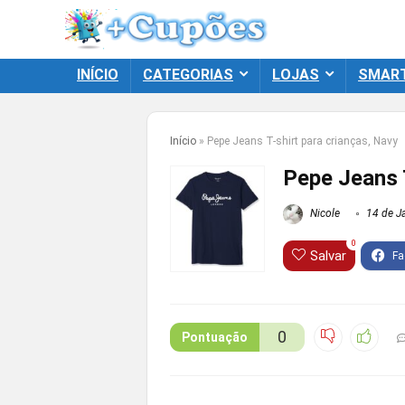
INÍCIO
CATEGORIAS
LOJAS
SMAR
Início
»
Pepe Jeans T-shirt para crianças, Navy
Pepe Jeans T
Nicole
14 de Ja
0
Salvar
0
Pontuação