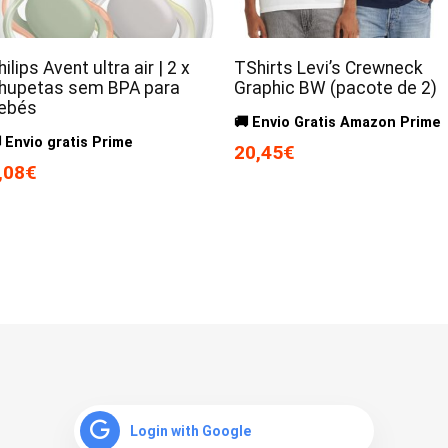
hilips Avent ultra air | 2 x
TShirts Levi’s Crewneck
hupetas sem BPA para
Graphic BW (pacote de 2)
ebés
🚚 Envio Gratis Amazon Prime
 Envio gratis Prime
20,45€
,08€
Login with Google