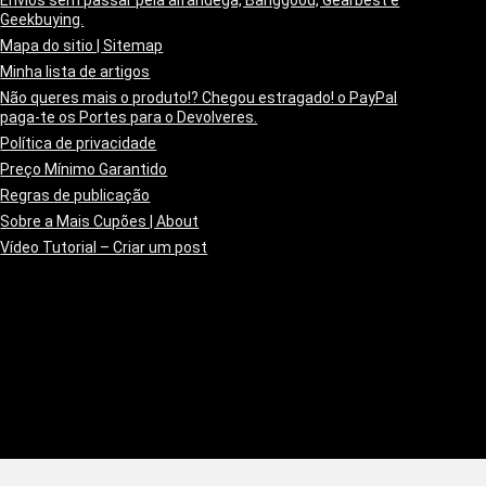
Envios sem passar pela alfândega, Banggood, Gearbest e
Geekbuying.
Mapa do sitio | Sitemap
Minha lista de artigos
Não queres mais o produto!? Chegou estragado! o PayPal
paga-te os Portes para o Devolveres.
Política de privacidade
Preço Mínimo Garantido
Regras de publicação
Sobre a Mais Cupões | About
Vídeo Tutorial – Criar um post