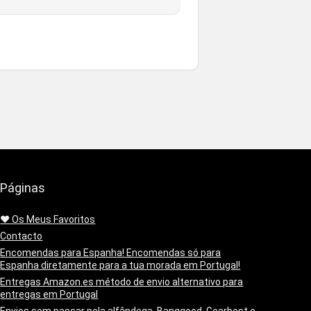
Páginas
❤️ Os Meus Favoritos
Contacto
Encomendas para Espanha! Encomendas só para
Espanha diretamente para a tua morada em Portugal!
Entregas Amazon.es método de envio alternativo para
entregas em Portugal