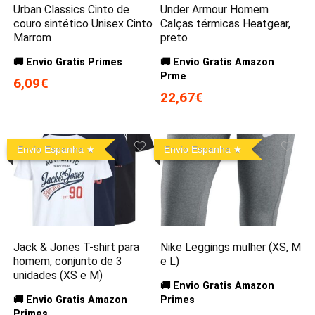
Urban Classics Cinto de
Under Armour Homem
couro sintético Unisex Cinto
Calças térmicas Heatgear,
Marrom
preto
🚚 Envio Gratis Primes
🚚 Envio Gratis Amazon
Prme
6,09€
22,67€
Envio Espanha
Envio Espanha
Jack & Jones T-shirt para
Nike Leggings mulher (XS, M
homem, conjunto de 3
e L)
unidades (XS e M)
🚚 Envio Gratis Amazon
🚚 Envio Gratis Amazon
Primes
Primes