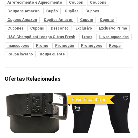
Arrefecimento e Aquecimento
Coupon
Coupons
Coupons Amazon
Cupão
Cupões
Cupoes
Cupoes Amazon
Cupões Amazon
Cupom
Cupone
Cupones
Cupons
Desconto
Exclusivo
Exclusivo Prime
H&S Champô anti-caspa Citrus Fresh
Luvas
Luvas aquecidas
maiscupoes
Promo
Promoção
Promoções
Roupa
Roupa inverno
Roupa quente
Ofertas Relacionadas
Envio Espanha