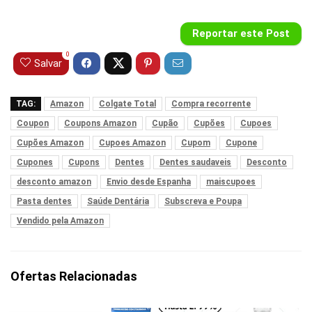
Reportar este Post
0
Salvar
TAG:
Amazon
Colgate Total
Compra recorrente
Coupon
Coupons Amazon
Cupão
Cupões
Cupoes
Cupões Amazon
Cupoes Amazon
Cupom
Cupone
Cupones
Cupons
Dentes
Dentes saudaveis
Desconto
desconto amazon
Envio desde Espanha
maiscupoes
Pasta dentes
Saúde Dentária
Subscreva e Poupa
Vendido pela Amazon
Ofertas Relacionadas