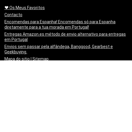
❤️ Os Meus Favoritos
Contacto
Encomendas para Espanha! Encomendas só para Espanha
diretamente para a tua morada em Portugal!
Entregas Amazon.es método de envio alternativo para entregas
em Portugal
Envios sem passar pela alfândega, Banggood, Gearbest e
Geekbuying.
Mapa do sitio | Sitemap
Minha lista de artigos
Não queres mais o produto!? Chegou estragado! o PayPal paga-
te os Portes para o Devolveres.
Política de privacidade
Preço Mínimo Garantido
Regras de publicação
Sobre a Mais Cupões | About
Vídeo Tutorial – Criar um post