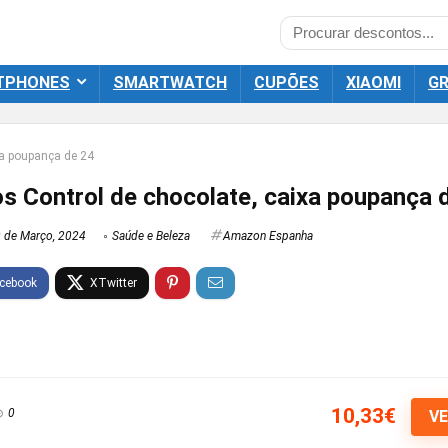
TPHONES
SMARTWATCH
CUPÕES
XIAOMI
GR
xa poupança de 24
os Control de chocolate, caixa poupança 
 de Março, 2024
Saúde e Beleza
Amazon Espanha
10,33€
0
VE