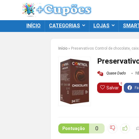
INÍCIO
CATEGORIAS
LOJAS
SMAR
Início
»
Preservativos Control de chocolate, cai
Preservativ
Quase Dado
10
0
Salvar
0
Pontuação