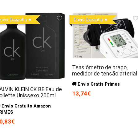
nvio Espanha
Envio Espanha
Tensiómetro de braço,
medidor de tensão arterial
🚚 Envio Gratis Primes
ALVIN KLEIN CK BE Eau de
13,74€
oilette Unissexo 200ml
 Envio Gratuito Amazon
RIMES
0,83€