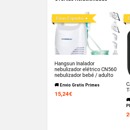
Envio Espanha
E
Hangsun Inalador
nebulizador elétrico CN560
nebulizador bebé / adulto
C
🚚 Envio Gratis Primes
T
15,24€

P
2