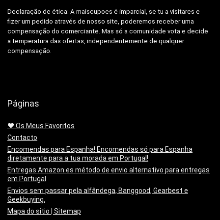
Declaração de ética: A
maiscupoes é imparcial, se tu a visitares e
fizer um pedido através de nosso site, poderemos receber uma
compensação do comerciante.
Mas só a comunidade vota e decide
a temperatura das ofertas, independentemente de qualquer
compensação.
Páginas
❤️ Os Meus Favoritos
Contacto
Encomendas para Espanha! Encomendas só para Espanha
diretamente para a tua morada em Portugal!
Entregas Amazon.es método de envio alternativo para entregas
em Portugal
Envios sem passar pela alfândega, Banggood, Gearbest e
Geekbuying.
Mapa do sitio | Sitemap