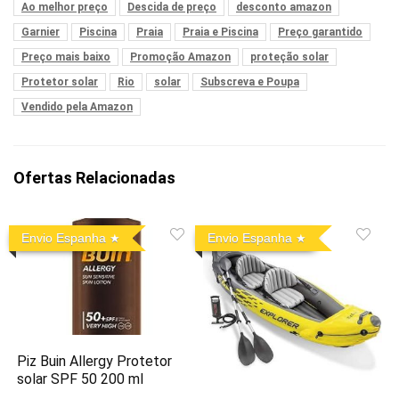
Ao melhor preço
Descida de preço
desconto amazon
Garnier
Piscina
Praia
Praia e Piscina
Preço garantido
Preço mais baixo
Promoção Amazon
proteção solar
Protetor solar
Rio
solar
Subscreva e Poupa
Vendido pela Amazon
Ofertas Relacionadas
Envio Espanha
Envio Espanha
Piz Buin Allergy Protetor
solar SPF 50 200 ml