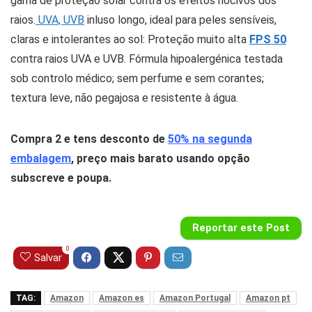
gama de proteção solar contra os efeitos nocivos dos
raios.
UVA, UVB
inluso longo, ideal para peles sensíveis,
claras e intolerantes ao sol: Proteção muito alta
FPS 50
contra raios UVA e UVB. Fórmula hipoalergénica testada
sob controlo médico; sem perfume e sem corantes;
textura leve, não pegajosa e resistente à água.
Compra 2 e tens desconto de
50% na segunda
embalagem
, preço mais barato usando opção
subscreve e poupa.
Reportar este Post
0
Salvar
TAG:
Amazon
Amazon es
Amazon Portugal
Amazon pt