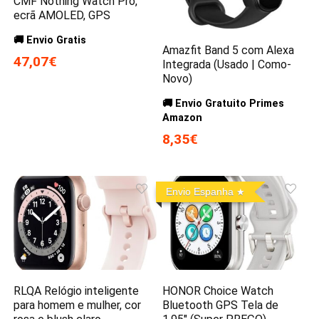
CMF Nothing Watch Pro,
ecrã AMOLED, GPS
🚚 Envio Gratis
Amazfit Band 5 com Alexa
47,07€
Integrada (Usado | Como-
Novo)
🚚 Envio Gratuito Primes
Amazon
8,35€
Envio Espanha
RLQA Relógio inteligente
HONOR Choice Watch
para homem e mulher, cor
Bluetooth GPS Tela de