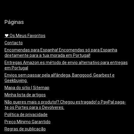
Páginas
❤️ Os Meus Favoritos
Contacto
Encomendas para Espanha! Encomendas só para Espanha
diretamente para a tua morada em Portugal!
Entregas Amazon.es método de envio alternativo para entregas
em Portugal
Envios sem passar pela alfândega, Banggood, Gearbest e
Geekbuying.
Mapa do sitio | Sitemap
Minha lista de artigos
Não queres mais o produto!? Chegou estragado! o PayPal paga-
te os Portes para o Devolveres.
Política de privacidade
Preço Mínimo Garantido
Regras de publicação