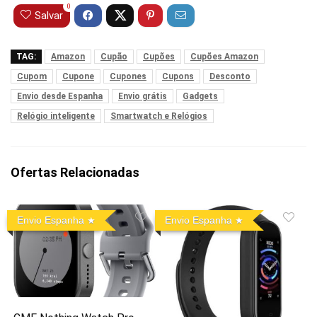
0
Salvar
TAG:
Amazon
Cupão
Cupões
Cupões Amazon
Cupom
Cupone
Cupones
Cupons
Desconto
Envio desde Espanha
Envio grátis
Gadgets
Relógio inteligente
Smartwatch e Relógios
Ofertas Relacionadas
Envio Espanha
Envio Espanha