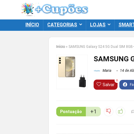
INÍCIO
CATEGORIAS
LOJAS
SMAR
Início
»
SAMSUNG Galaxy S24 5G Dual SIM 8G
SAMSUNG Ga
Maria
14 de Abr
0
Salvar
+1
Pontuação