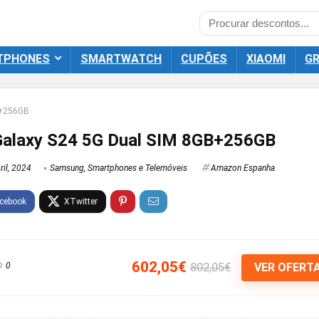
TPHONES
SMARTWATCH
CUPÕES
XIAOMI
GR
B+256GB
laxy S24 5G Dual SIM 8GB+256GB
il, 2024
Samsung
,
Smartphones e Telemóveis
Amazon Espanha
602,05€
802,05€
0
VER OFERT