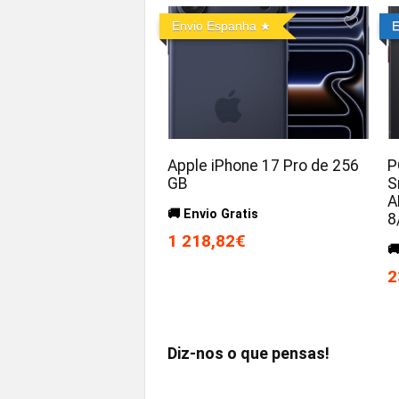
Envio Espanha
E
Apple iPhone 17 Pro de 256
P
GB
S
A
🚚 Envio Gratis
8
1 218,82€

2
Diz-nos o que pensas!