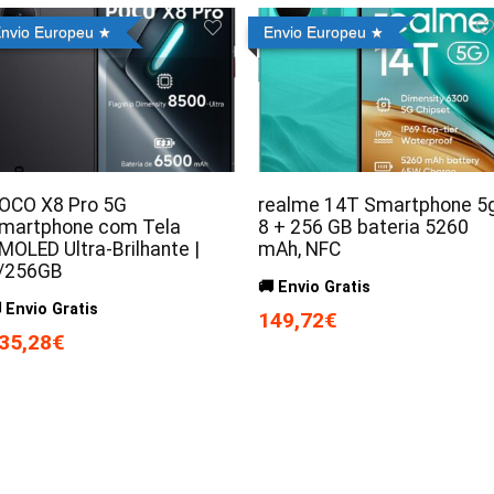
nvio Europeu
Envio Europeu
OCO X8 Pro 5G
realme 14T Smartphone 5g
martphone com Tela
8 + 256 GB bateria 5260
MOLED Ultra-Brilhante |
mAh, NFC
/256GB
🚚 Envio Gratis
 Envio Gratis
149,72€
35,28€