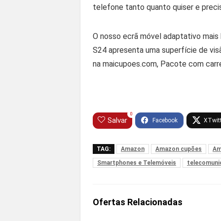
telefone tanto quanto quiser e preci
O nosso ecrã móvel adaptativo mais b
S24 apresenta uma superfície de vis
na maicupoes.com, Pacote com carre
0
Salvar
TAG:
Amazon
Amazon cupões
Am
Smartphones e Telemóveis
telecomuni
Ofertas Relacionadas