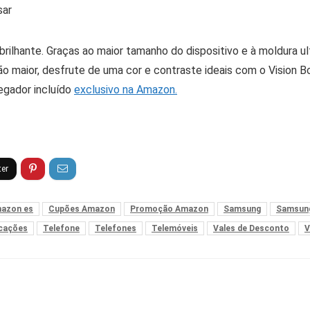
sar
rilhante. Graças ao maior tamanho do dispositivo e à moldura ult
ão maior, desfrute de uma cor e contraste ideais com o Vision 
gador incluído
exclusivo na Amazon.
azon es
Cupões Amazon
Promoção Amazon
Samsung
Samsung
cações
Telefone
Telefones
Telemóveis
Vales de Desconto
V