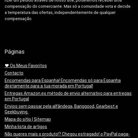
fizer um pedido através de nosso site, poderemos receber uma
compensação do comerciante.
Mas só a comunidade vota e decide
a temperatura das ofertas, independentemente de qualquer
compensação.
Páginas
❤️ Os Meus Favoritos
Contacto
Encomendas para Espanha! Encomendas só para Espanha
diretamente para a tua morada em Portugal!
Entregas Amazon.es método de envio alternativo para entregas
em Portugal
Envios sem passar pela alfândega, Banggood, Gearbest e
Geekbuying.
Mapa do sitio | Sitemap
Minha lista de artigos
Não queres mais o produto!? Chegou estragado! o PayPal paga-