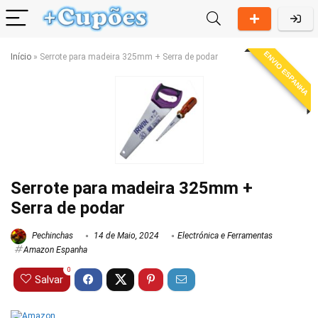
ENVIO ESPANHA
Início
»
Serrote para madeira 325mm + Serra de podar
Serrote para madeira 325mm +
Serra de podar
Pechinchas
14 de Maio, 2024
Electrónica e Ferramentas
Amazon Espanha
0
Salvar