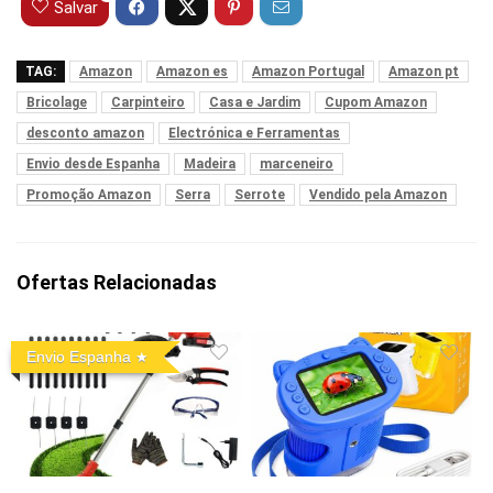
Salvar
TAG:
Amazon
Amazon es
Amazon Portugal
Amazon pt
Bricolage
Carpinteiro
Casa e Jardim
Cupom Amazon
desconto amazon
Electrónica e Ferramentas
Envio desde Espanha
Madeira
marceneiro
Promoção Amazon
Serra
Serrote
Vendido pela Amazon
Ofertas Relacionadas
Envio Espanha