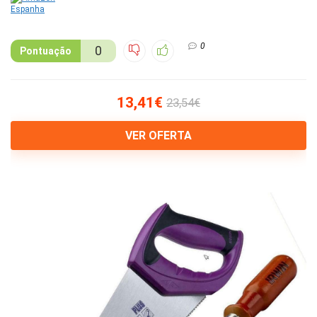
0
0
Pontuação
13,41€
23,54€
VER OFERTA