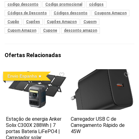
codigo desconto
Codigo promocional
códigos
Códigos de Desconto
Códigos desconto
Coupons Amazon
Cupão
Cupões
Cupões Amazon
Cupom
Cupom Amazon
Cupone
desconto amazon
Ofertas Relacionadas
Envio Espanha
Estação de energia Anker
Carregador USB C de
Solix C300X 288Wh | 7
Carregamento Rápido de
portas Bateria LiFePO4 |
45W
Carregador solar