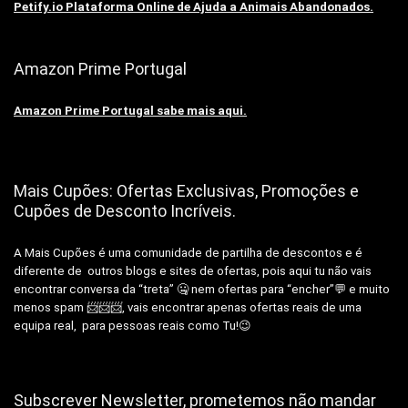
Petify.io Plataforma Online de Ajuda a Animais Abandonados.
Amazon Prime Portugal
Amazon Prime Portugal sabe mais aqui.
Mais Cupões: Ofertas Exclusivas, Promoções e
Cupões de Desconto Incríveis.
A Mais Cupões é uma comunidade de partilha de descontos e é
diferente de outros blogs e sites de ofertas, pois aqui tu não vais
encontrar conversa da “treta” 🤐 nem ofertas para “encher”💬 e muito
menos spam 📨📨📨, vais encontrar apenas ofertas reais de uma
equipa real, para pessoas reais como Tu!😉
Subscrever Newsletter, prometemos não mandar