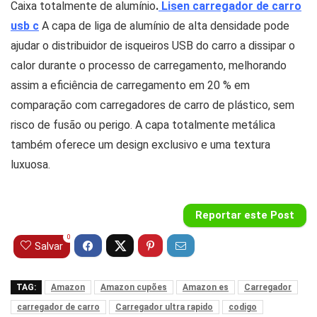
Caixa totalmente de alumínio
.
Lisen carregador de carro
usb c
A capa de liga de alumínio de alta densidade pode
ajudar o distribuidor de isqueiros USB do carro a dissipar o
calor durante o processo de carregamento, melhorando
assim a eficiência de carregamento em 20 % em
comparação com carregadores de carro de plástico, sem
risco de fusão ou perigo. A capa totalmente metálica
também oferece um design exclusivo e uma textura
luxuosa.
Reportar este Post
0
Salvar
TAG:
Amazon
Amazon cupões
Amazon es
Carregador
carregador de carro
Carregador ultra rapido
codigo