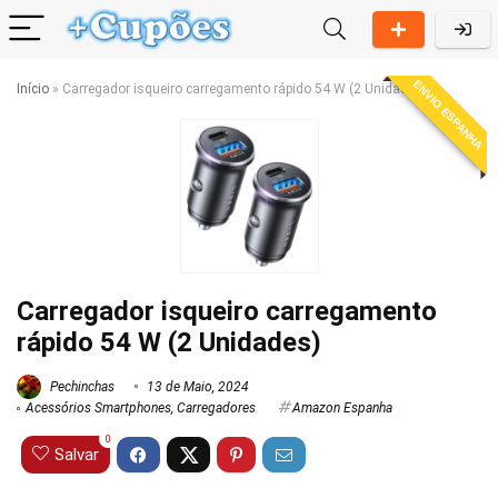
ENVIO ESPANHA
Início
»
Carregador isqueiro carregamento rápido 54 W (2 Unidades)
Carregador isqueiro carregamento
rápido 54 W (2 Unidades)
Pechinchas
13 de Maio, 2024
Acessórios Smartphones
,
Carregadores
Amazon Espanha
0
Salvar