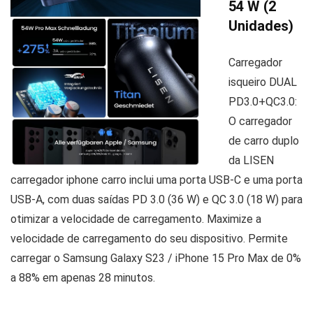
54 W (2
Unidades)
Carregador
isqueiro DUAL
PD3.0+QC3.0:
O carregador
de carro duplo
da LISEN
carregador iphone carro inclui uma porta USB-C e uma porta
USB-A, com duas saídas PD 3.0 (36 W) e QC 3.0 (18 W) para
otimizar a velocidade de carregamento. Maximize a
velocidade de carregamento do seu dispositivo. Permite
carregar o Samsung Galaxy S23 / iPhone 15 Pro Max de 0%
a 88% em apenas 28 minutos.