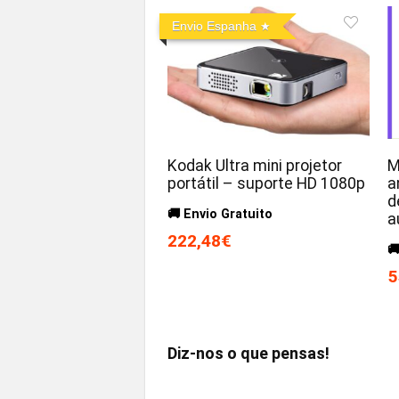
Envio Espanha
Kodak Ultra mini projetor
M
portátil – suporte HD 1080p
a
d
🚚 Envio Gratuito
a
222,48€

5
Diz-nos o que pensas!