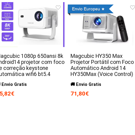
Envio Europeu
agcubic 1080p 650ansi 8k
Magcubic HY350 Max
ndroid14 projetor com foco
Projetor Portátil com Foco
e correção keystone
Automático Android 14
utomática wifi6 bt5.4
HY350Max (Voice Control)
 Envio Gratis
🚚 Envio Gratis
5,82€
71,80€