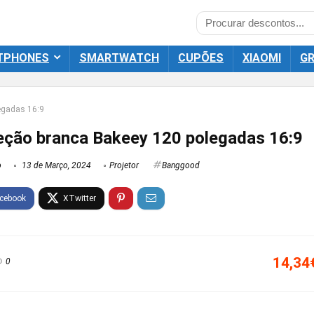
TPHONES
SMARTWATCH
CUPÕES
XIAOMI
GR
egadas 16:9
jeção branca Bakeey 120 polegadas 16:9
o
13 de Março, 2024
Projetor
Banggood
14,34
0