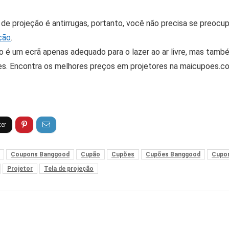
rã de projeção é antirrugas, portanto, você não precisa se preo
ção
.
ão é um ecrã apenas adequado para o lazer ao ar livre, mas ta
es. Encontra os melhores preços em projetores na maicupoes.c
Coupons Banggood
Cupão
Cupões
Cupões Banggood
Cupo
Projetor
Tela de projeção