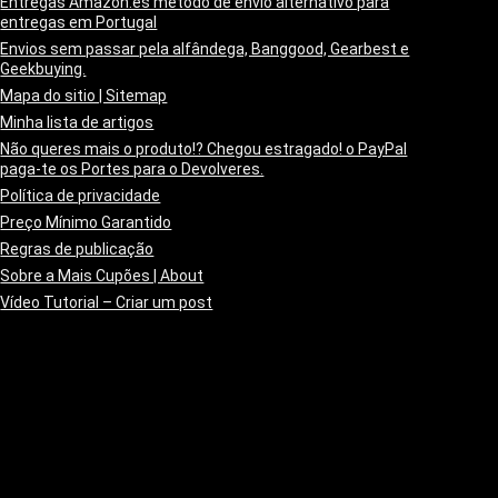
Entregas Amazon.es método de envio alternativo para
entregas em Portugal
Envios sem passar pela alfândega, Banggood, Gearbest e
Geekbuying.
Mapa do sitio | Sitemap
Minha lista de artigos
Não queres mais o produto!? Chegou estragado! o PayPal
paga-te os Portes para o Devolveres.
Política de privacidade
Preço Mínimo Garantido
Regras de publicação
Sobre a Mais Cupões | About
Vídeo Tutorial – Criar um post