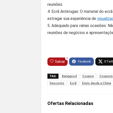
reuniões.
4. Ecrã Antirrugas: O material do ec
estragar sua experiência de
visualiza
5. Adequado para várias ocasiões: N
reuniões de negócios e apresentaçõ
0
Salvar
TAG:
Banggood
Coupon
Coupons
Desconto
Ecrã
Envio desde a China
Ofertas Relacionadas