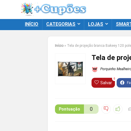
INÍCIO
CATEGORIAS
LOJAS
SMAR
Início
»
Tela de projeção branca Bakeey 120 pol
Tela de pro
Porquinho Mealheir
0
Salvar
0
Pontuação