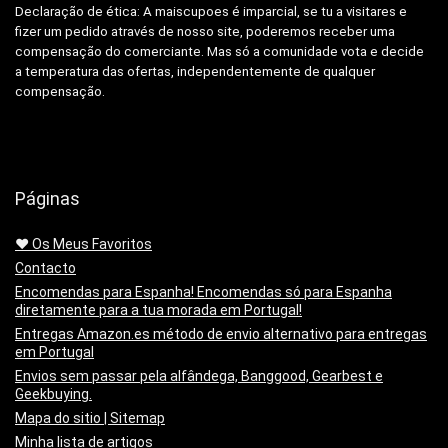
Declaração de ética: A
maiscupoes é imparcial, se tu a visitares e
fizer um pedido através de nosso site, poderemos receber uma
compensação do comerciante.
Mas só a comunidade vota e decide
a temperatura das ofertas, independentemente de qualquer
compensação.
Páginas
❤️ Os Meus Favoritos
Contacto
Encomendas para Espanha! Encomendas só para Espanha
diretamente para a tua morada em Portugal!
Entregas Amazon.es método de envio alternativo para entregas
em Portugal
Envios sem passar pela alfândega, Banggood, Gearbest e
Geekbuying.
Mapa do sitio | Sitemap
Minha lista de artigos