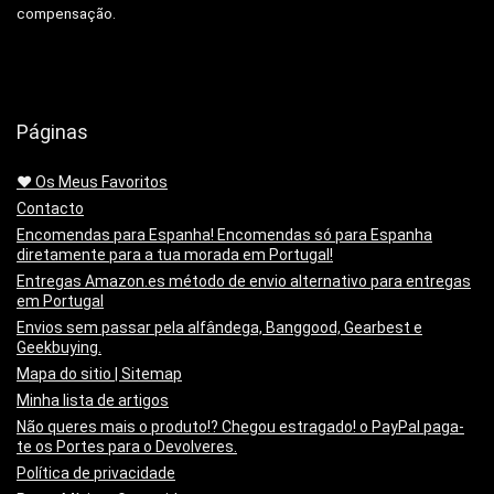
compensação.
Páginas
❤️ Os Meus Favoritos
Contacto
Encomendas para Espanha! Encomendas só para Espanha
diretamente para a tua morada em Portugal!
Entregas Amazon.es método de envio alternativo para entregas
em Portugal
Envios sem passar pela alfândega, Banggood, Gearbest e
Geekbuying.
Mapa do sitio | Sitemap
Minha lista de artigos
Não queres mais o produto!? Chegou estragado! o PayPal paga-
te os Portes para o Devolveres.
Política de privacidade