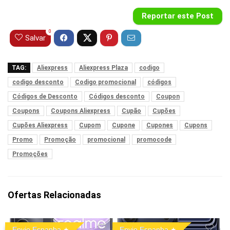
Reportar este Post
0
Salvar
TAG:
Aliexpress
Aliexpress Plaza
codigo
codigo desconto
Codigo promocional
códigos
Códigos de Desconto
Códigos desconto
Coupon
Coupons
Coupons Aliexpress
Cupão
Cupões
Cupões Aliexpress
Cupom
Cupone
Cupones
Cupons
Promo
Promoção
promocional
promocode
Promoções
Ofertas Relacionadas
Envio Espanha
Envio Espanha