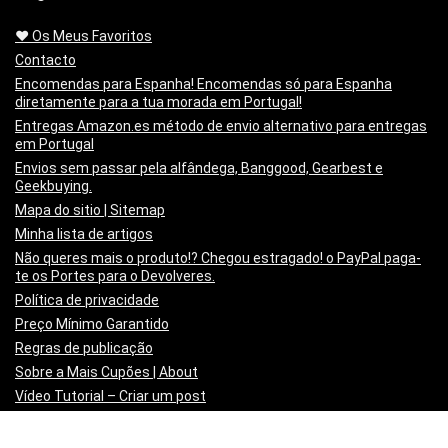
❤️ Os Meus Favoritos
Contacto
Encomendas para Espanha! Encomendas só para Espanha
diretamente para a tua morada em Portugal!
Entregas Amazon.es método de envio alternativo para entregas
em Portugal
Envios sem passar pela alfândega, Banggood, Gearbest e
Geekbuying.
Mapa do sitio | Sitemap
Minha lista de artigos
Não queres mais o produto!? Chegou estragado! o PayPal paga-
te os Portes para o Devolveres.
Política de privacidade
Preço Mínimo Garantido
Regras de publicação
Sobre a Mais Cupões | About
Vídeo Tutorial – Criar um post