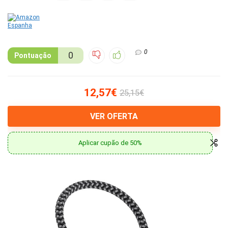
0
0
Pontuação
12,57€
25,15€
VER OFERTA
Aplicar cupão de 50%