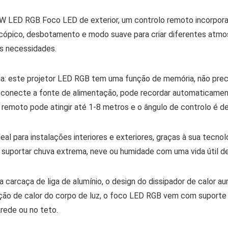
 LED RGB Foco LED de exterior, um controlo remoto incorpor
scópico, desbotamento e modo suave para criar diferentes atmos
es necessidades.
: este projetor LED RGB tem uma função de memória, não precisa
onecte a fonte de alimentação, pode recordar automaticamente 
o remoto pode atingir até 1-8 metros e o ângulo de controlo é de
al para instalações interiores e exteriores, graças à sua tecnol
e suportar chuva extrema, neve ou humidade com uma vida útil d
a carcaça de liga de alumínio, o design do dissipador de calor a
ação de calor do corpo de luz, o foco LED RGB vem com suporte 
arede ou no teto.