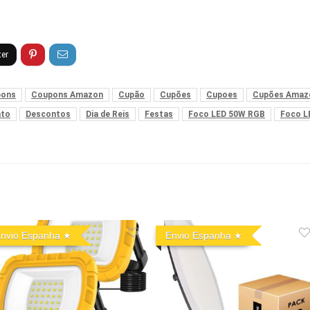
pons
Coupons Amazon
Cupão
Cupões
Cupoes
Cupões Amaz
nto
Descontos
Dia de Reis
Festas
Foco LED 50W RGB
Foco L
nvio Espanha
Envio Espanha