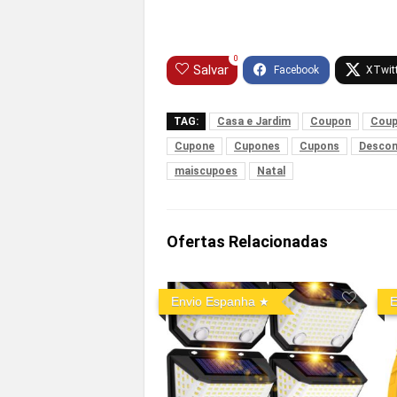
0
Salvar
TAG:
Casa e Jardim
Coupon
Cou
Cupone
Cupones
Cupons
Desco
maiscupoes
Natal
Ofertas Relacionadas
Envio Espanha
E