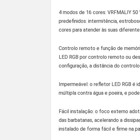
4 modos de 16 cores: VRFMALIY 50 W
predefinidos: intermitência, estrobo
cores para atender às suas diferent
Controlo remoto e função de memória
LED RGB por controlo remoto ou desc
configuração, a distância do control
Impermeável: o refletor LED RGB é ide
múltipla contra água e poeira, e pod
Fácil instalação: o foco externo adot
das barbatanas, acelerando a dissip
instalado de forma fácil e firme na p