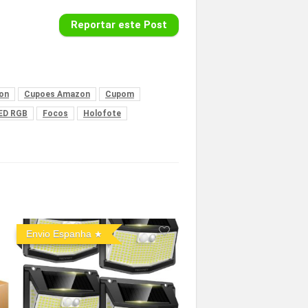
Reportar este Post
on
Cupoes Amazon
Cupom
ED RGB
Focos
Holofote
Envio Espanha