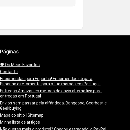
Páginas
❤️ Os Meus Favoritos
Contacto
Encomendas para Espanha! Encomendas só para
Espanha diretamente para a tua morada em Portugal!
Entregas Amazon.es método de envio alternativo para
entregas em Portugal
Envios sem passar pela alfândega, Banggood, Gearbest e
Geekbuying.
Mapa do sitio | Sitemap
Minha lista de artigos
Não queres mais o produto!? Chegou estragado! o PayPal