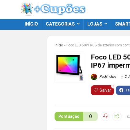
INÍCIO
CATEGORIAS
LOJAS
SMAR
Início
»
Foco LED 50W RGB de exterior com cont
Foco LED 50
IP67 imper
Pechinchas
2 d
0
Salvar
0
Pontuação