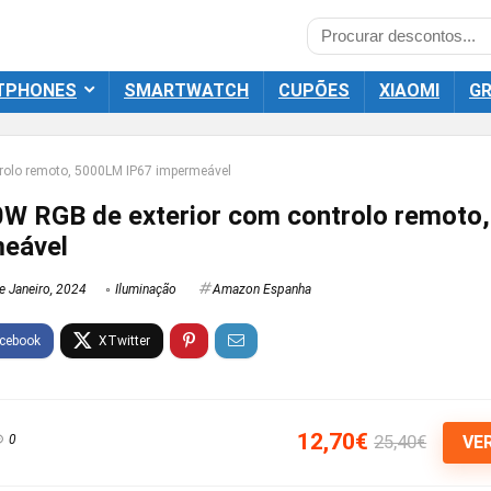
TPHONES
SMARTWATCH
CUPÕES
XIAOMI
GR
rolo remoto, 5000LM IP67 impermeável
W RGB de exterior com controlo remoto
meável
e Janeiro, 2024
Iluminação
Amazon Espanha
12,70€
25,40€
0
VE