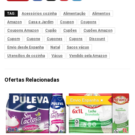
TAG:
Acessórios cozinha
Alimentação
Alimentos
Amazon
Casa e Jardim
Coupon
Coupons
Coupons Amazon
Cupão
Cupões
Cupões Amazon
Cupom
Cupone
Cupones
Cupons
Discount
Envio desde Espanha
Natal
Sacos vácuo
Utensílios de cozinha
Vácuo
Vendido pela Amazon
Ofertas Relacionadas
Envio Espanha