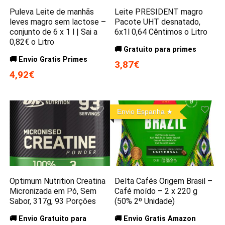
Puleva Leite de manhãs
Leite PRESIDENT magro
leves magro sem lactose –
Pacote UHT desnatado,
conjunto de 6 x 1 l | Sai a
6x1l 0,64 Cêntimos o Litro
0,82€ o Litro
🚚 Gratuito para primes
🚚 Envio Gratis Primes
3,87€
4,92€
Envio Espanha
Optimum Nutrition Creatina
Delta Cafés Origem Brasil –
Micronizada em Pó, Sem
Café moído – 2 x 220 g
Sabor, 317g, 93 Porções
(50% 2º Unidade)
🚚 Envio Gratuito para
🚚 Envio Gratis Amazon