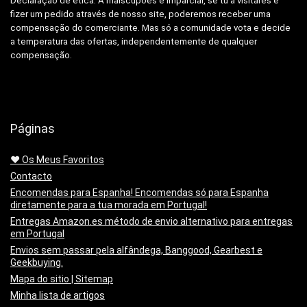
Declaração de ética: A
maiscupoes é imparcial, se tu a visitares e
fizer um pedido através de nosso site, poderemos receber uma
compensação do comerciante.
Mas só a comunidade vota e decide
a temperatura das ofertas, independentemente de qualquer
compensação.
Páginas
❤️ Os Meus Favoritos
Contacto
Encomendas para Espanha! Encomendas só para Espanha
diretamente para a tua morada em Portugal!
Entregas Amazon.es método de envio alternativo para entregas
em Portugal
Envios sem passar pela alfândega, Banggood, Gearbest e
Geekbuying.
Mapa do sitio | Sitemap
Minha lista de artigos