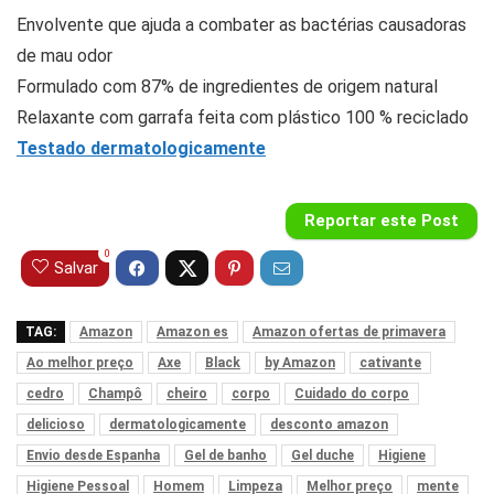
Envolvente que ajuda a combater as bactérias causadoras
de mau odor
Formulado com 87% de ingredientes de origem natural
Relaxante com garrafa feita com plástico 100 % reciclado
Testado dermatologicamente
Reportar este Post
0
Salvar
TAG:
Amazon
Amazon es
Amazon ofertas de primavera
Ao melhor preço
Axe
Black
by Amazon
cativante
cedro
Champô
cheiro
corpo
Cuidado do corpo
delicioso
dermatologicamente
desconto amazon
Envio desde Espanha
Gel de banho
Gel duche
Higiene
Higiene Pessoal
Homem
Limpeza
Melhor preço
mente