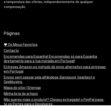
a temperatura das ofertas, independentemente de qualquer
compensação.
Páginas
❤️ Os Meus Favoritos
Contacto
Encomendas para Espanha! Encomendas só para Espanha
diretamente para a tua morada em Portugal!
Entregas Amazon.es método de envio alternativo para entregas
em Portugal
Envios sem passar pela alfândega, Banggood, Gearbest e
Geekbuying.
Mapa do sitio | Sitemap
Minha lista de artigos
Não queres mais o produto!? Chegou estragado! o PayPal paga-
te os Portes para o Devolveres.
Política de privacidade