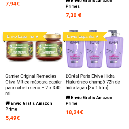
🚚 Envio Gratis Amazon
7,94€
Primes
7,30 €
Envio Espanha
Envio Espanha
Garnier Original Remedies
L’Oréal Paris Elvive Hidra
Oliva Mítica máscara capilar
Hialurónico champô 72h de
para cabelo seco – 2 x 340
hidratação [3x 1 litro]
ml
🚚 Envio Gratis Amazon
🚚 Envio Gratis Amazon
Prime
Prime
18,24€
5,49€