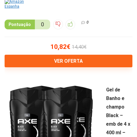
0
0
Pontuação
10,82€
14,40€
VER OFERTA
Gel de
Banho e
champo
Black –
emb de 4 x
400 ml –