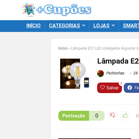
INÍCIO
CATEGORIAS
LOJAS
SMAR
Início
»
Lâmpada E27 LED inteligente Aigostar
Lâmpada E27
Pechinchas
28 
0
Salvar
0
Pontuação