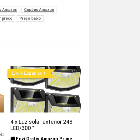
s Amazon
Cupões Amazon
r preço
Preço baixo
Envio Espanha
4 x Luz solar exterior 248
LED/300 °
ou
🚚 Envi Gratis Amazon Prime