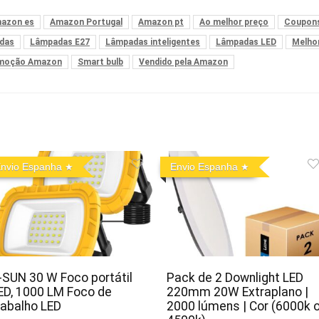
azon es
Amazon Portugal
Amazon pt
Ao melhor preço
Coupon
das
Lâmpadas E27
Lâmpadas inteligentes
Lâmpadas LED
Melho
moção Amazon
Smart bulb
Vendido pela Amazon
nvio Espanha
Envio Espanha
-SUN 30 W Foco portátil
Pack de 2 Downlight LED
ED, 1000 LM Foco de
220mm 20W Extraplano |
rabalho LED
2000 lúmens | Cor (6000k 