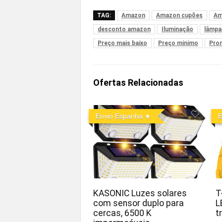
TAG:
Amazon
Amazon cupões
Am
desconto amazon
Iluminação
lâmpa
Preço mais baixo
Preço minimo
Pro
Ofertas Relacionadas
Envio Espanha
E
KASONIC Luzes solares
T
com sensor duplo para
L
cercas, 6500 K
t