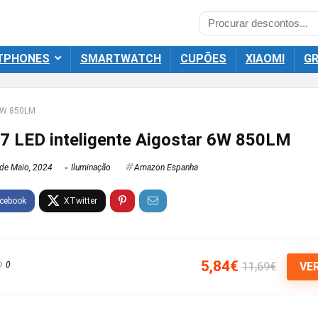
TPHONES
SMARTWATCH
CUPÕES
XIAOMI
GR
 6W 850LM
 LED inteligente Aigostar 6W 850LM
de Maio, 2024
Iluminação
Amazon Espanha
5,84€
11,69€
0
VE