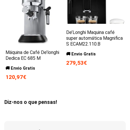
De’Longhi Maquina café
super automática Magnifica
S ECAM22.110.B
Máquina de Café De’longhi
🚚 Envio Gratis
Dedica EC 685 M
279,53€
🚚 Envio Gratis
120,97€
Diz-nos o que pensas!