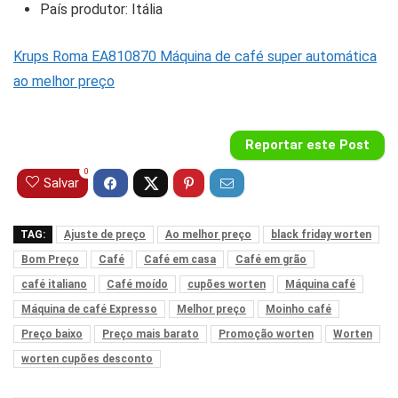
País produtor: Itália
Krups Roma EA810870 Máquina de café super automática
ao melhor preço
Reportar este Post
0
Salvar
TAG:
Ajuste de preço
Ao melhor preço
black friday worten
Bom Preço
Café
Café em casa
Café em grão
café italiano
Café moído
cupões worten
Máquina café
Máquina de café Expresso
Melhor preço
Moinho café
Preço baixo
Preço mais barato
Promoção worten
Worten
worten cupões desconto