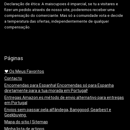
Declaração de ética: A
maiscupoes é imparcial, se tu a visitares e
fizer um pedido através de nosso site, poderemos receber uma
compensação do comerciante.
Mas só a comunidade vota e decide
a temperatura das ofertas, independentemente de qualquer
compensação.
Páginas
❤️ Os Meus Favoritos
Contacto
Encomendas para Espanha! Encomendas só para Espanha
diretamente para a tua morada em Portugal!
Entregas Amazon.es método de envio alternativo para entregas
em Portugal
Envios sem passar pela alfândega, Banggood, Gearbest e
Geekbuying.
Mapa do sitio | Sitemap
Minha lista de artigos