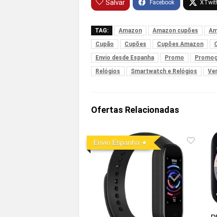
Salvar
TAG:
Amazon
Amazon cupões
Am
Cupão
Cupões
Cupões Amazon
Envio desde Espanha
Promo
Promo
Relógios
Smartwatch e Relógios
Ve
Ofertas Relacionadas
Envio Espanha