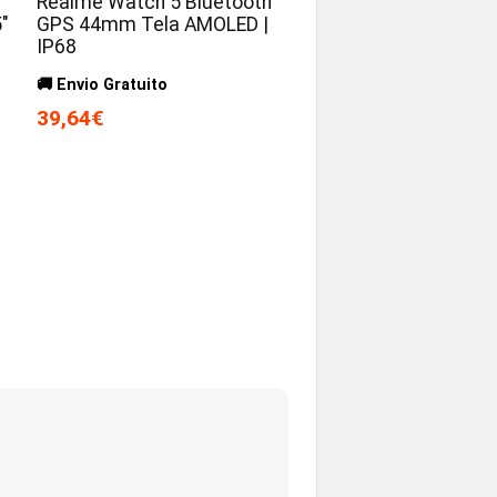
Realme Watch 5 Bluetooth
″
GPS 44mm Tela AMOLED |
IP68
🚚 Envio Gratuito
39,64€