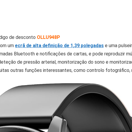
ódigo de desconto
OLLU948P
 com um
ecrã de alta definição de 1,39 polegadas
e uma pulseir
adas Bluetooth e notificações de cartas, e pode reproduzir mús
eteção de pressão arterial, monitorização do sono e monitoriza
itas outras funções interessantes, como controlo fotográfico, 