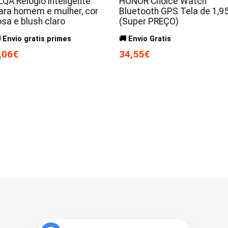
LQA Relógio inteligente
HONOR Choice Watch
ara homem e mulher, cor
Bluetooth GPS Tela de 1,95
osa e blush claro
(Super PREÇO)
 Envio gratis primes
🚚 Envio Gratis
,06€
34,55€