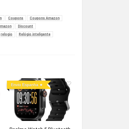
n
Coupons
Coupons Amazon
amazon
Discount
relogio
Relógio inteligente
Envio Espanha