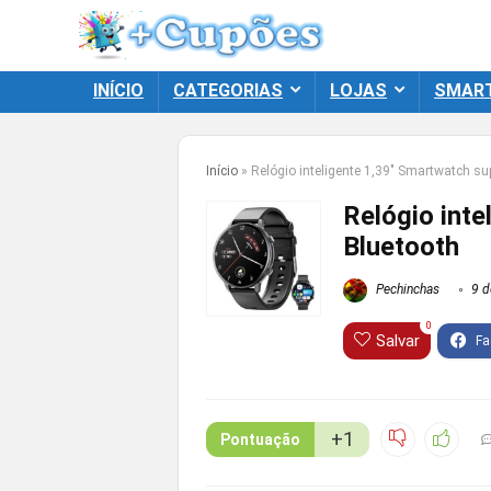
INÍCIO
CATEGORIAS
LOJAS
SMAR
Início
»
Relógio inteligente 1,39″ Smartwatch s
Relógio int
Bluetooth
Pechinchas
9 d
0
Salvar
+1
Pontuação