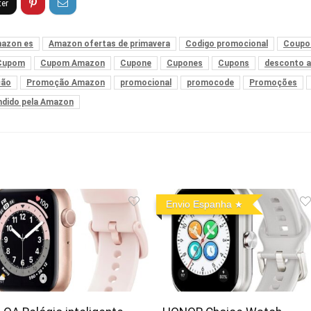
azon es
Amazon ofertas de primavera
Codigo promocional
Coupo
Cupom
Cupom Amazon
Cupone
Cupones
Cupons
desconto 
ção
Promoção Amazon
promocional
promocode
Promoções
ndido pela Amazon
Envio Espanha