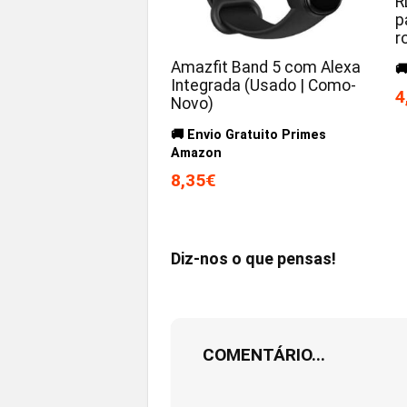
R
p
r
Amazfit Band 5 com Alexa

Integrada (Usado | Como-
4
Novo)
🚚 Envio Gratuito Primes
Amazon
8,35€
Diz-nos o que pensas!
COMENTÁRIO...