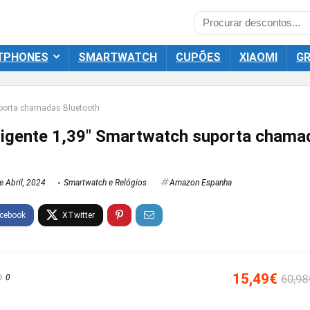
TPHONES
SMARTWATCH
CUPÕES
XIAOMI
GR
uporta chamadas Bluetooth
eligente 1,39″ Smartwatch suporta chama
e Abril, 2024
Smartwatch e Relógios
Amazon Espanha
15,49€
60,98
0