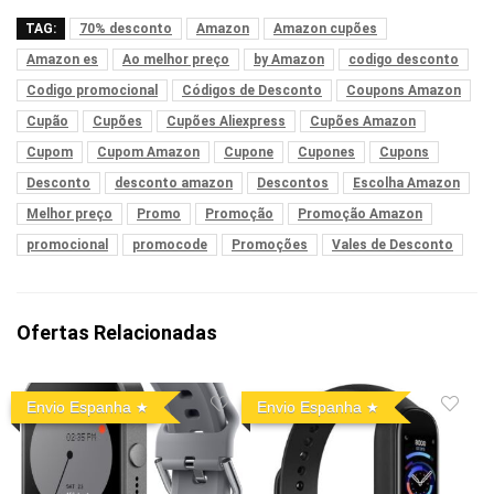
TAG:
70% desconto
Amazon
Amazon cupões
Amazon es
Ao melhor preço
by Amazon
codigo desconto
Codigo promocional
Códigos de Desconto
Coupons Amazon
Cupão
Cupões
Cupões Aliexpress
Cupões Amazon
Cupom
Cupom Amazon
Cupone
Cupones
Cupons
Desconto
desconto amazon
Descontos
Escolha Amazon
Melhor preço
Promo
Promoção
Promoção Amazon
promocional
promocode
Promoções
Vales de Desconto
Ofertas Relacionadas
Envio Espanha
Envio Espanha