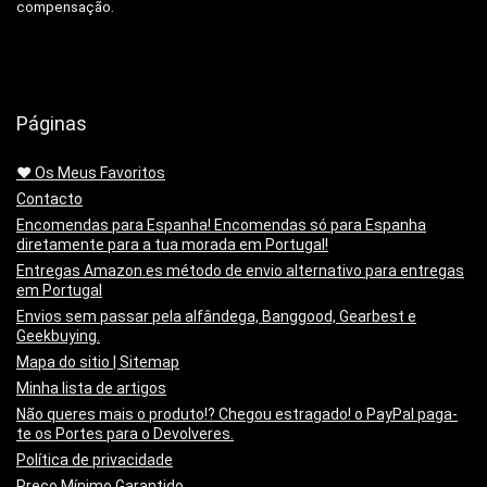
compensação.
Páginas
❤️ Os Meus Favoritos
Contacto
Encomendas para Espanha! Encomendas só para Espanha
diretamente para a tua morada em Portugal!
Entregas Amazon.es método de envio alternativo para entregas
em Portugal
Envios sem passar pela alfândega, Banggood, Gearbest e
Geekbuying.
Mapa do sitio | Sitemap
Minha lista de artigos
Não queres mais o produto!? Chegou estragado! o PayPal paga-
te os Portes para o Devolveres.
Política de privacidade
Preço Mínimo Garantido