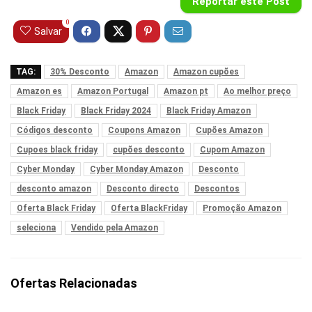
Reportar este Post
0
Salvar
TAG:
30% Desconto
Amazon
Amazon cupões
Amazon es
Amazon Portugal
Amazon pt
Ao melhor preço
Black Friday
Black Friday 2024
Black Friday Amazon
Códigos desconto
Coupons Amazon
Cupões Amazon
Cupoes black friday
cupões desconto
Cupom Amazon
Cyber Monday
Cyber Monday Amazon
Desconto
desconto amazon
Desconto directo
Descontos
Oferta Black Friday
Oferta BlackFriday
Promoção Amazon
seleciona
Vendido pela Amazon
Ofertas Relacionadas