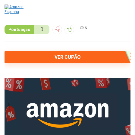
0
0
Pontuação
VER CUPÃO