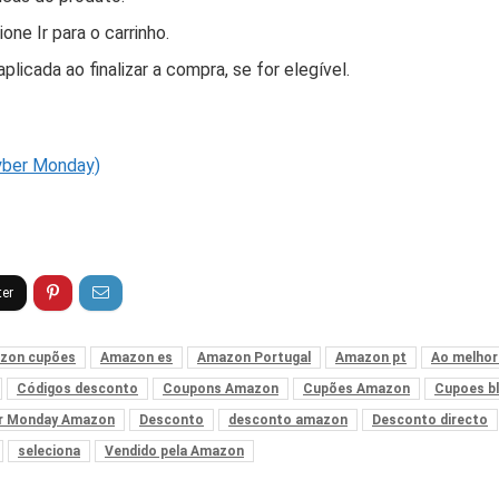
ne Ir para o carrinho.
licada ao finalizar a compra, se for elegível.
yber Monday)
zon cupões
Amazon es
Amazon Portugal
Amazon pt
Ao melhor
Códigos desconto
Coupons Amazon
Cupões Amazon
Cupoes bl
r Monday Amazon
Desconto
desconto amazon
Desconto directo
seleciona
Vendido pela Amazon