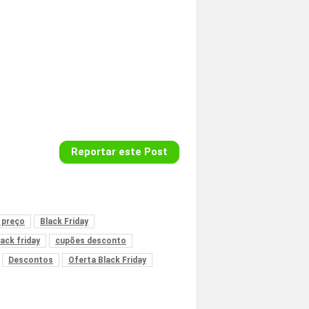
Reportar este Post
 preço
Black Friday
ack friday
cupões desconto
Descontos
Oferta Black Friday