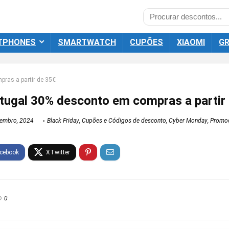
TPHONES
SMARTWATCH
CUPÕES
XIAOMI
GR
ras a partir de 35€
ugal 30% desconto em compras a partir
zembro, 2024
Black Friday
,
Cupões e Códigos de desconto
,
Cyber Monday
,
Promoç
0