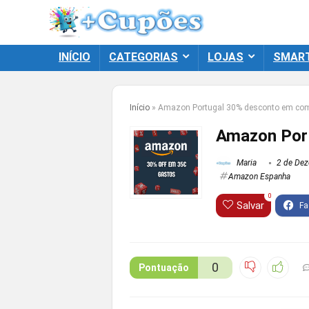
INÍCIO
CATEGORIAS
LOJAS
SMAR
Início
»
Amazon Portugal 30% desconto em comp
Amazon Port
Maria
2 de De
Amazon Espanha
0
Salvar
0
Pontuação