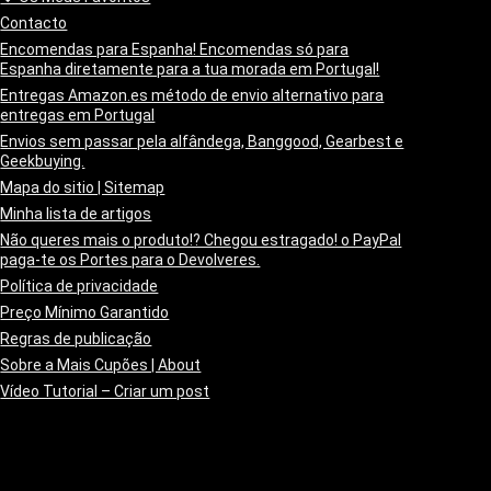
Contacto
Encomendas para Espanha! Encomendas só para
Espanha diretamente para a tua morada em Portugal!
Entregas Amazon.es método de envio alternativo para
entregas em Portugal
Envios sem passar pela alfândega, Banggood, Gearbest e
Geekbuying.
Mapa do sitio | Sitemap
Minha lista de artigos
Não queres mais o produto!? Chegou estragado! o PayPal
paga-te os Portes para o Devolveres.
Política de privacidade
Preço Mínimo Garantido
Regras de publicação
Sobre a Mais Cupões | About
Vídeo Tutorial – Criar um post