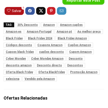
Reportar este Post
0
Salvar
TAG:
30% Desconto
Amazon
Amazon cupões
Amazon es
Amazon Portugal
Amazon pt
Ao melhor preço
Black Friday
Black Friday 2024
Black Friday Amazon
Códigos desconto
Coupons Amazon
Cupões Amazon
Cupoes black friday
cupões desconto
Cupom Amazon
Cyber Monday
Cyber Monday Amazon
Desconto
desconto amazon
Desconto directo
Descontos
Oferta Black Friday
Oferta BlackFriday
Promoção Amazon
seleciona
Vendido pela Amazon
Ofertas Relacionadas