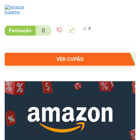
0
0
Pontuação
VER CUPÃO